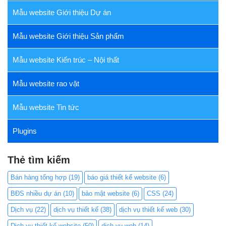
Mẫu website Giới thiệu Dự án
Mẫu website Giới thiệu Sản phẩm
Mẫu website Kiến trúc – Nội thất
Mẫu website rao vặt
Mẫu website Tin tức
Plugins
Thẻ tìm kiếm
Bán hàng tổng hợp
(19)
báo giá thiết kế website
(6)
BĐS nhiều dự án
(10)
bảo mật website
(6)
CSS
(24)
Dịch vụ
(22)
dịch vụ thiết kế
(38)
dịch vụ thiết kế web
(30)
Dịch vụ thiết kế website
(50)
dịch vụ web
(14)