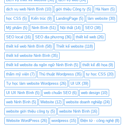
dịch vụ web Ninh Bình
(10)
giới thiệu Công ty
(5)
Hà Nam
(5)
học CSS
(5)
Kiến trúc
(9)
LandingPage
(5)
làm website
(30)
Mỹ phẩm
(5)
Ninh Bình
(51)
Nội thất
(14)
SEO
(38)
SEO local
(16)
SEO địa phương
(36)
thiết kế web
(26)
thiết kế web Ninh Bình
(58)
Thiết kế website
(118)
thiết kế website Ninh Bình
(35)
thiết kế website đa ngôn ngữ Ninh Bình
(5)
thiết kế đồ họa
(9)
thẩm mỹ viện
(7)
Thủ thuật Wordpress
(35)
tự học CSS
(20)
Tự học làm website Wordpress
(26)
UI UX
(39)
UI UX Ninh Bình
(5)
web chuẩn SEO
(6)
web design
(10)
web Ninh Bình
(5)
Website
(12)
website doanh nghiệp
(24)
website giới thiệu công ty
(5)
website Ninh Bình
(16)
Website WordPress
(26)
wordpress
(15)
Điện tử - công nghệ
(8)