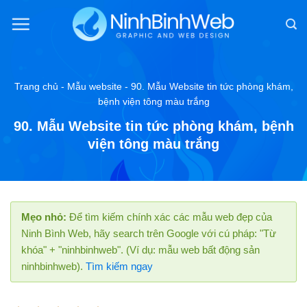
Chuyển
đến
nội
dung
Trang chủ
-
Mẫu website
-
90. Mẫu Website tin tức phòng khám,
bệnh viện tông màu trắng
90. Mẫu Website tin tức phòng khám, bệnh
viện tông màu trắng
Mẹo nhỏ:
Để tìm kiếm chính xác các mẫu web đẹp của
Ninh Bình Web, hãy search trên Google với cú pháp: "Từ
khóa" + "ninhbinhweb". (Ví dụ: mẫu web bất động sản
ninhbinhweb).
Tìm kiếm ngay