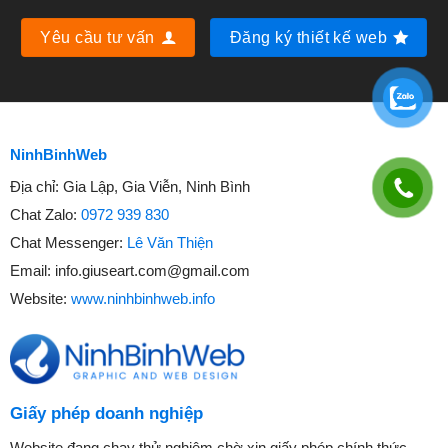
Yêu cầu tư vấn
Đăng ký thiết kế web
NinhBinhWeb
Địa chỉ:
Gia Lập, Gia Viễn, Ninh Bình
Chat Zalo:
0972 939 830
Chat Messenger:
Lê Văn Thiện
Email:
info.giuseart.com@gmail.com
Website:
www.ninhbinhweb.info
Giấy phép doanh nghiệp
Website đang chạy thử nghiệm chờ xin giấy phép chính thức.