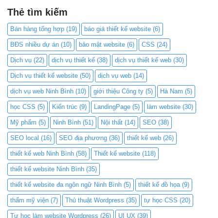
Thẻ tìm kiếm
Bán hàng tổng hợp
(19)
báo giá thiết kế website
(6)
BĐS nhiều dự án
(10)
bảo mật website
(6)
CSS
(24)
Dịch vụ
(22)
dịch vụ thiết kế
(38)
dịch vụ thiết kế web
(30)
Dịch vụ thiết kế website
(50)
dịch vụ web
(14)
dịch vụ web Ninh Bình
(10)
giới thiệu Công ty
(5)
Hà Nam
(5)
học CSS
(5)
Kiến trúc
(9)
LandingPage
(5)
làm website
(30)
Mỹ phẩm
(5)
Ninh Bình
(51)
Nội thất
(14)
SEO
(38)
SEO local
(16)
SEO địa phương
(36)
thiết kế web
(26)
thiết kế web Ninh Bình
(58)
Thiết kế website
(118)
thiết kế website Ninh Bình
(35)
thiết kế website đa ngôn ngữ Ninh Bình
(5)
thiết kế đồ họa
(9)
thẩm mỹ viện
(7)
Thủ thuật Wordpress
(35)
tự học CSS
(20)
Tự học làm website Wordpress
(26)
UI UX
(39)