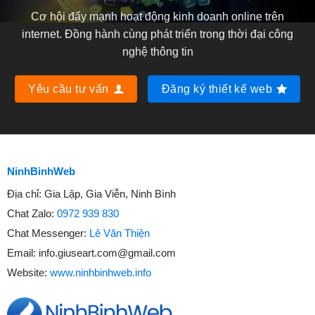
Cơ hội đẩy mạnh hoạt động kinh doanh online trên
internet. Đồng hành cùng phát triển trong thời đại công
nghệ thông tin
Yêu cầu tư vấn
Đăng ký thiết kế web
NinhBinhWeb
Địa chỉ:
Gia Lập, Gia Viễn, Ninh Bình
Chat Zalo:
0972 939 830
Chat Messenger:
Lê Văn Thiện
Email:
info.giuseart.com@gmail.com
Website:
www.ninhbinhweb.info