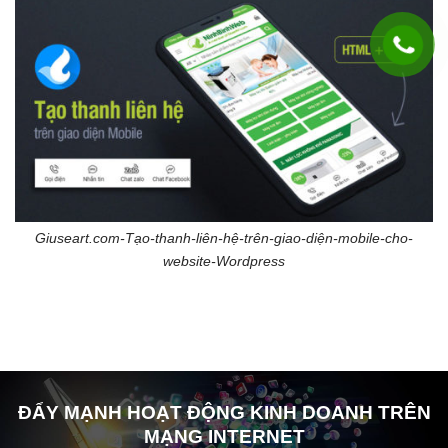
Giuseart.com-Tạo-thanh-liên-hệ-trên-giao-diện-mobile-cho-
website-Wordpress
ĐẨY MẠNH HOẠT ĐỘNG KINH DOANH TRÊN
MẠNG INTERNET