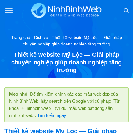
Chuyển
đến
nội
dung
Trang chủ
-
Dịch vụ
-
Thiết kế website Mỹ Lộc — Giải pháp
chuyên nghiệp giúp doanh nghiệp tăng trưởng
Thiết kế website Mỹ Lộc — Giải pháp
chuyên nghiệp giúp doanh nghiệp tăng
trưởng
Mẹo nhỏ:
Để tìm kiếm chính xác các mẫu web đẹp của
Ninh Bình Web, hãy search trên Google với cú pháp: "Từ
khóa" + "ninhbinhweb". (Ví dụ: mẫu web bất động sản
ninhbinhweb).
Tìm kiếm ngay
Thiết kế website Mỹ Lộc — Giải pháp