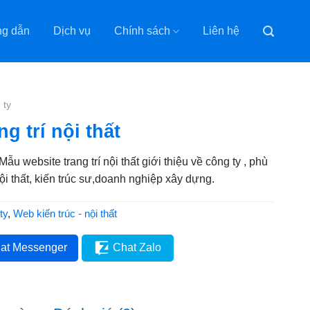
g dẫn
Dịch vụ
Chính sách
Liên hệ
 ty
g trí nội thất
Mẫu website trang trí nội thất giới thiệu về công ty , phù
nội thất, kiến trúc sư,doanh nghiệp xây dựng.
ty
,
Web kiến trúc - nội thất
at Messenger
Chat Zalo