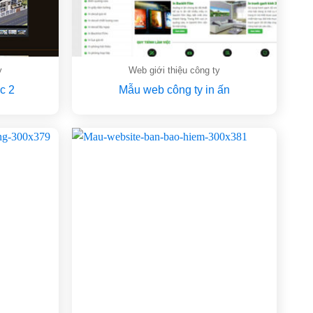
y
Web giới thiệu công ty
c 2
Mẫu web công ty in ấn