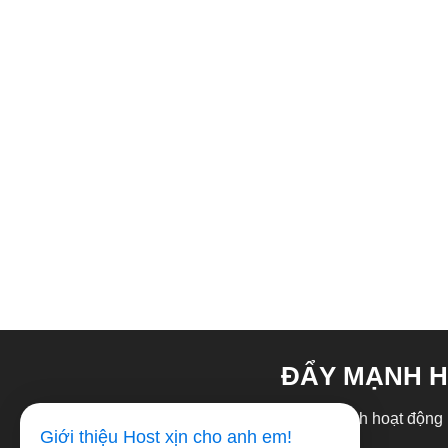
ĐẨY MẠNH H
Cơ hội đẩy mạnh hoạt động ki
Giới thiệu Host xịn cho anh em!