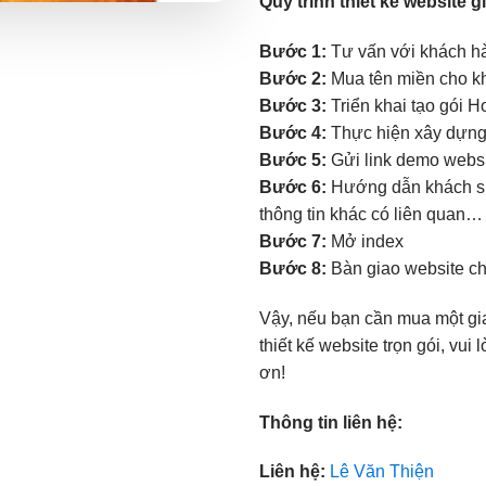
Quy trình thiết kế website 
Bước 1:
Tư vấn với khách hàn
Bước 2:
Mua tên miền cho kh
Bước 3:
Triển khai tạo gói H
Bước 4:
Thực hiện xây dựng 
Bước 5:
Gửi link demo websit
Bước 6:
Hướng dẫn khách sử 
thông tin khác có liên quan…
Bước 7:
Mở index
Bước 8:
Bàn giao website c
Vậy, nếu bạn cần mua một gi
thiết kế website trọn gói, vu
ơn!
Thông tin liên hệ:
Liên hệ:
Lê Văn Thiện