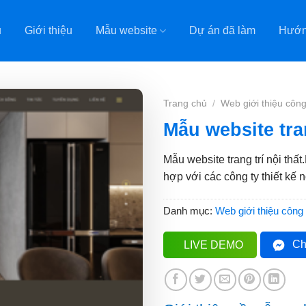
ủ
Giới thiệu
Mẫu website
Dự án đã làm
Hướn
Trang chủ
/
Web giới thiệu công
Mẫu website tran
Mẫu website trang trí nội thất.
hợp với các công ty thiết kế 
Danh mục:
Web giới thiệu công 
Ch
LIVE DEMO