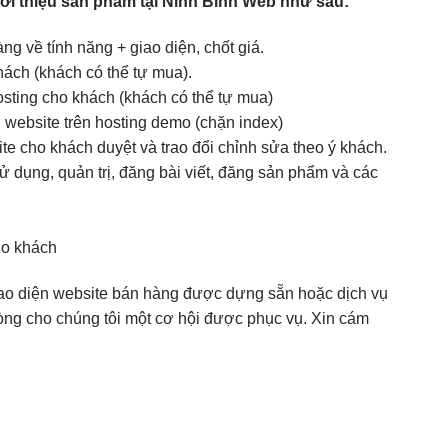
giới thiệu sản phẩm tại Ninh Bình Web như sau:
g về tính năng + giao diện, chốt giá.
ách (khách có thể tự mua).
osting cho khách (khách có thể tự mua)
website trên hosting demo (chặn index)
e cho khách duyệt và trao đổi chỉnh sửa theo ý khách.
dụng, quản trị, đăng bài viết, đăng sản phẩm và các
ho khách
ao diện website bán hàng được dựng sẵn hoặc dịch vụ
i lòng cho chúng tôi một cơ hội được phục vụ. Xin cám