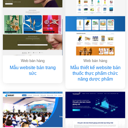
Web bán hàng
Web bán hàng
Mẫu website bán trang
Mẫu thiết kế website bán
sức
thuốc thực phẩm chức
năng dược phẩm