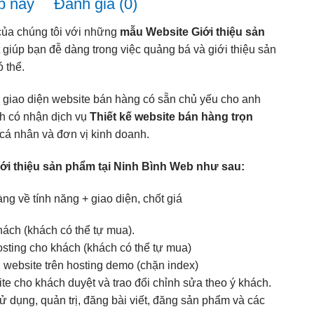
b này
Đánh giá (0)
của chúng tôi với những
mẫu Website Giới thiệu sản
t giúp bạn đễ dàng trong việc quảng bá và giới thiệu sản
 thể.
 giao diện website bán hàng có sẵn chủ yếu cho anh
nh có nhận dịch vụ
Thiết kế website bán hàng trọn
cá nhân và đơn vị kinh doanh.
giới thiệu sản phẩm tại Ninh Bình Web như sau:
g về tính năng + giao diện, chốt giá
ách (khách có thể tự mua).
osting cho khách (khách có thể tự mua)
website trên hosting demo (chặn index)
e cho khách duyệt và trao đổi chỉnh sửa theo ý khách.
dụng, quản trị, đăng bài viết, đăng sản phẩm và các