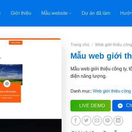
ủ
Giới thiệu
Mẫu website
Dự án đã làm
Hướn
Trang chủ
/
Web giới thiệu công
Mẫu web giới th
Mẫu web giới thiệu công ty, 
điện năng lượng.
Danh mục:
Web giới thiệu công 
Ch
LIVE DEMO