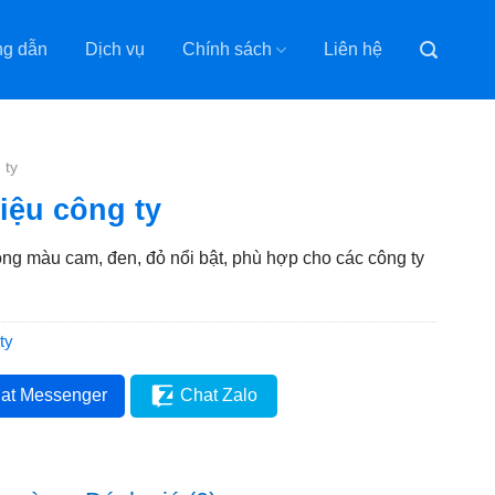
g dẫn
Dịch vụ
Chính sách
Liên hệ
 ty
iệu công ty
tông màu cam, đen, đỏ nổi bật, phù hợp cho các công ty
ty
at Messenger
Chat Zalo