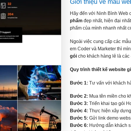
Giới thiệu về mẫu we
Hãy đến với Ninh Bình Web 
phẩm
đẹp nhất, hiện đại nhấ
phẩm của mình nhanh nhất có
Ngoài việc cung cấp các mẫu
em Coder và Marketer thì mì
gói
cho khách hàng lẻ là các 
Quy trình thiết kế website 
Bước 1:
Tư vấn với khách hàn
Bước 2:
Mua tên miền cho kh
Bước 3:
Triển khai tạo gói H
Bước 4:
Thực hiện xây dựng 
Bước 5:
Gửi link demo websit
Bước 6:
Hướng dẫn khách sử 