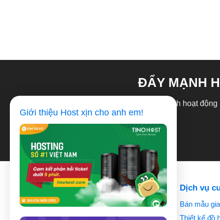
ĐẨY MẠNH H
Cơ hội đẩy mạnh hoạt động ki
Giới thiệu Host xịn cho anh em!
NinhBinhWeb
Dịch vụ c
Bán mẫu gia
Địa chỉ:
Gia Lập, Gia Viễn, Ninh Bình
Thiết kế đồ 
Chat Zalo:
0972 939 830