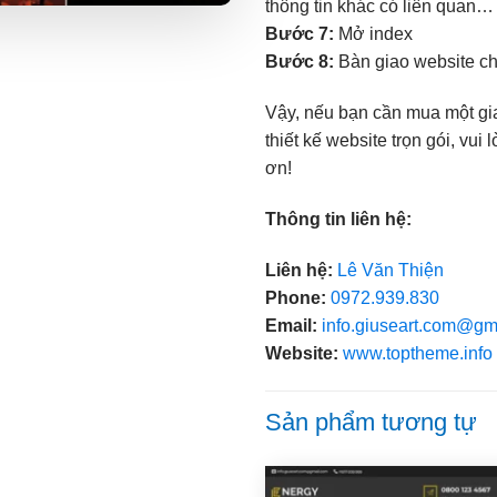
thông tin khác có liên quan…
Bước 7:
Mở index
Bước 8:
Bàn giao website c
Vậy, nếu bạn cần mua một gi
thiết kế website trọn gói, vu
ơn!
Thông tin liên hệ:
Liên hệ:
Lê Văn Thiện
Phone:
0972.939.830
Email:
info.giuseart.com@gm
Website:
www.toptheme.info
Sản phẩm tương tự