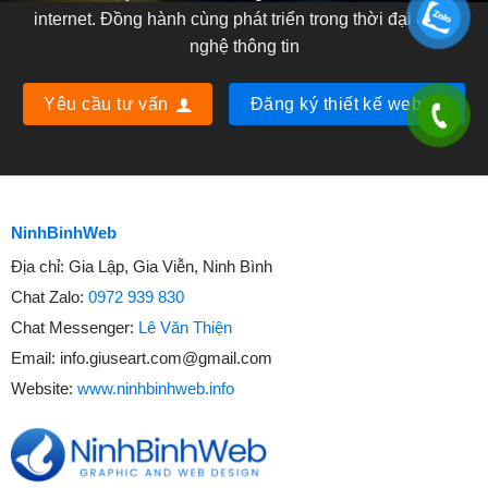
internet. Đồng hành cùng phát triển trong thời đại công
nghệ thông tin
Yêu cầu tư vấn
Đăng ký thiết kế web
NinhBinhWeb
Địa chỉ:
Gia Lập, Gia Viễn, Ninh Bình
Chat Zalo:
0972 939 830
Chat Messenger:
Lê Văn Thiện
Email:
info.giuseart.com@gmail.com
Website:
www.ninhbinhweb.info