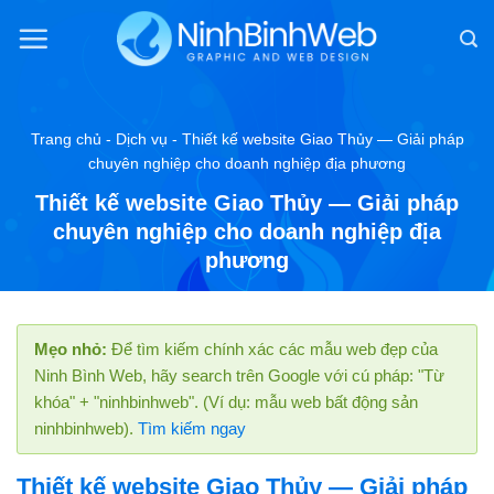
Chuyển
đến
nội
dung
Trang chủ
-
Dịch vụ
-
Thiết kế website Giao Thủy — Giải pháp
chuyên nghiệp cho doanh nghiệp địa phương
Thiết kế website Giao Thủy — Giải pháp
chuyên nghiệp cho doanh nghiệp địa
phương
Mẹo nhỏ:
Để tìm kiếm chính xác các mẫu web đẹp của
Ninh Bình Web, hãy search trên Google với cú pháp: "Từ
khóa" + "ninhbinhweb". (Ví dụ: mẫu web bất động sản
ninhbinhweb).
Tìm kiếm ngay
Thiết kế website Giao Thủy — Giải pháp