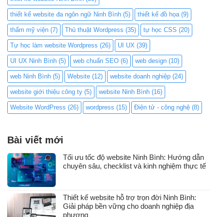
thiết kế website đa ngôn ngữ Ninh Bình
(5)
thiết kế đồ họa
(9)
thẩm mỹ viện
(7)
Thủ thuật Wordpress
(35)
tự học CSS
(20)
Tự học làm website Wordpress
(26)
UI UX
(39)
UI UX Ninh Bình
(5)
web chuẩn SEO
(6)
web design
(10)
web Ninh Bình
(5)
Website
(12)
website doanh nghiệp
(24)
website giới thiệu công ty
(5)
website Ninh Bình
(16)
Website WordPress
(26)
wordpress
(15)
Điện tử - công nghệ
(8)
Bài viết mới
Tối ưu tốc độ website Ninh Bình: Hướng dẫn
chuyên sâu, checklist và kinh nghiệm thực tế
Thiết kế website hỗ trợ trọn đời Ninh Bình:
Giải pháp bền vững cho doanh nghiệp địa
phương