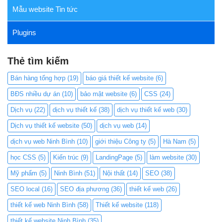
Mẫu website Tin tức
Plugins
Thẻ tìm kiếm
Bán hàng tổng hợp
(19)
báo giá thiết kế website
(6)
BĐS nhiều dự án
(10)
bảo mật website
(6)
CSS
(24)
Dịch vụ
(22)
dịch vụ thiết kế
(38)
dịch vụ thiết kế web
(30)
Dịch vụ thiết kế website
(50)
dịch vụ web
(14)
dịch vụ web Ninh Bình
(10)
giới thiệu Công ty
(5)
Hà Nam
(5)
học CSS
(5)
Kiến trúc
(9)
LandingPage
(5)
làm website
(30)
Mỹ phẩm
(5)
Ninh Bình
(51)
Nội thất
(14)
SEO
(38)
SEO local
(16)
SEO địa phương
(36)
thiết kế web
(26)
thiết kế web Ninh Bình
(58)
Thiết kế website
(118)
thiết kế website Ninh Bình
(35)