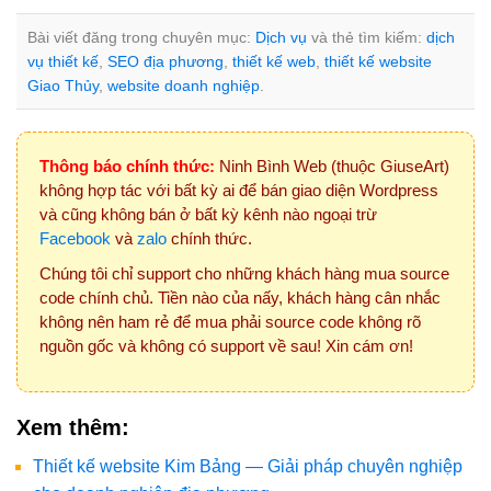
Bài viết đăng trong chuyên mục:
Dịch vụ
và thẻ tìm kiếm:
dịch
vụ thiết kế
,
SEO địa phương
,
thiết kế web
,
thiết kế website
Giao Thủy
,
website doanh nghiệp
.
Thông báo chính thức:
Ninh Bình Web (thuộc GiuseArt)
không hợp tác với bất kỳ ai để bán giao diện Wordpress
và cũng không bán ở bất kỳ kênh nào ngoại trừ
Facebook
và
zalo
chính thức.
Chúng tôi chỉ support cho những khách hàng mua source
code chính chủ. Tiền nào của nấy, khách hàng cân nhắc
không nên ham rẻ để mua phải source code không rõ
nguồn gốc và không có support về sau! Xin cám ơn!
Xem thêm:
Thiết kế website Kim Bảng — Giải pháp chuyên nghiệp