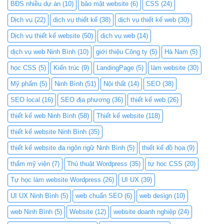
BĐS nhiều dự án
(10)
bảo mật website
(6)
CSS
(24)
Dịch vụ
(22)
dịch vụ thiết kế
(38)
dịch vụ thiết kế web
(30)
Dịch vụ thiết kế website
(50)
dịch vụ web
(14)
dịch vụ web Ninh Bình
(10)
giới thiệu Công ty
(5)
Hà Nam
(5)
học CSS
(5)
Kiến trúc
(9)
LandingPage
(5)
làm website
(30)
Mỹ phẩm
(5)
Ninh Bình
(51)
Nội thất
(14)
SEO
(38)
SEO local
(16)
SEO địa phương
(36)
thiết kế web
(26)
thiết kế web Ninh Bình
(58)
Thiết kế website
(118)
thiết kế website Ninh Bình
(35)
thiết kế website đa ngôn ngữ Ninh Bình
(5)
thiết kế đồ họa
(9)
thẩm mỹ viện
(7)
Thủ thuật Wordpress
(35)
tự học CSS
(20)
Tự học làm website Wordpress
(26)
UI UX
(39)
UI UX Ninh Bình
(5)
web chuẩn SEO
(6)
web design
(10)
web Ninh Bình
(5)
Website
(12)
website doanh nghiệp
(24)