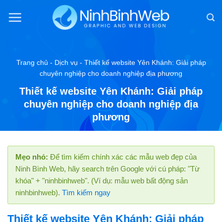
Chuyển
đến
nội
dung
Trang chủ
-
Dịch vụ
-
Thiết kế website Yên Khánh: Giải pháp
chuyên nghiệp cho doanh nghiệp địa phương
Thiết kế website Yên Khánh: Giải pháp
chuyên nghiệp cho doanh nghiệp địa
phương
Mẹo nhỏ:
Để tìm kiếm chính xác các mẫu web đẹp của
Ninh Bình Web, hãy search trên Google với cú pháp: "Từ
khóa" + "ninhbinhweb". (Ví dụ: mẫu web bất động sản
ninhbinhweb).
Tìm kiếm ngay
Thiết kế website Yên Khánh: Giải pháp