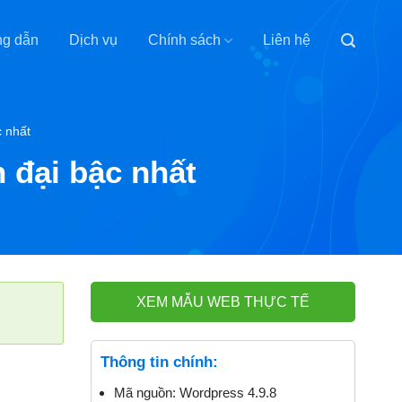
g dẫn
Dịch vụ
Chính sách
Liên hệ
c nhất
 đại bậc nhất
XEM MẪU WEB THỰC TẾ
Thông tin chính:
Mã nguồn:
Wordpress 4.9.8