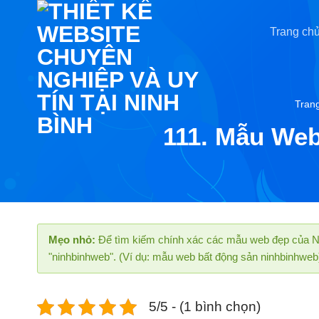
Chuyển
đến
Trang ch
nội
dung
Tran
111. Mẫu Web
Mẹo nhỏ:
Để tìm kiếm chính xác các mẫu web đẹp của Ni
"ninhbinhweb". (Ví dụ: mẫu web bất động sản ninhbinhweb
5/5 - (1 bình chọn)