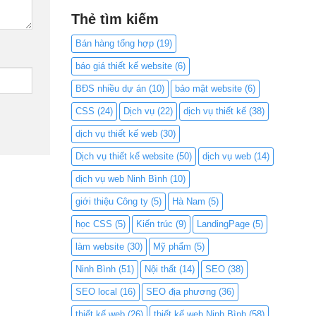
Thẻ tìm kiếm
Bán hàng tổng hợp
(19)
báo giá thiết kế website
(6)
BĐS nhiều dự án
(10)
bảo mật website
(6)
CSS
(24)
Dịch vụ
(22)
dịch vụ thiết kế
(38)
dịch vụ thiết kế web
(30)
Dịch vụ thiết kế website
(50)
dịch vụ web
(14)
dịch vụ web Ninh Bình
(10)
giới thiệu Công ty
(5)
Hà Nam
(5)
học CSS
(5)
Kiến trúc
(9)
LandingPage
(5)
làm website
(30)
Mỹ phẩm
(5)
Ninh Bình
(51)
Nội thất
(14)
SEO
(38)
SEO local
(16)
SEO địa phương
(36)
thiết kế web
(26)
thiết kế web Ninh Bình
(58)