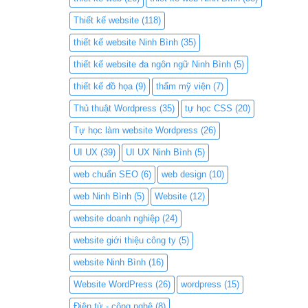
Thiết kế website
(118)
thiết kế website Ninh Bình
(35)
thiết kế website đa ngôn ngữ Ninh Bình
(5)
thiết kế đồ họa
(9)
thẩm mỹ viện
(7)
Thủ thuật Wordpress
(35)
tự học CSS
(20)
Tự học làm website Wordpress
(26)
UI UX
(39)
UI UX Ninh Bình
(5)
web chuẩn SEO
(6)
web design
(10)
web Ninh Bình
(5)
Website
(12)
website doanh nghiệp
(24)
website giới thiệu công ty
(5)
website Ninh Bình
(16)
Website WordPress
(26)
wordpress
(15)
Điện tử - công nghệ
(8)