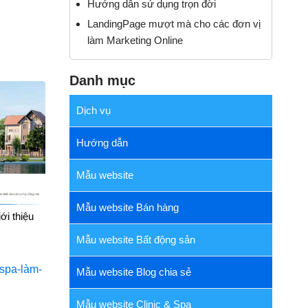
Hướng dẫn sử dụng trọn đời
LandingPage mượt mà cho các đơn vị
làm Marketing Online
Danh mục
Dịch vụ
Hướng dẫn
Mẫu website
Mẫu website Bán hàng
ới thiệu
Mẫu website Bất động sản
Mẫu website Blog chia sẻ
Mẫu website Clinic & Spa