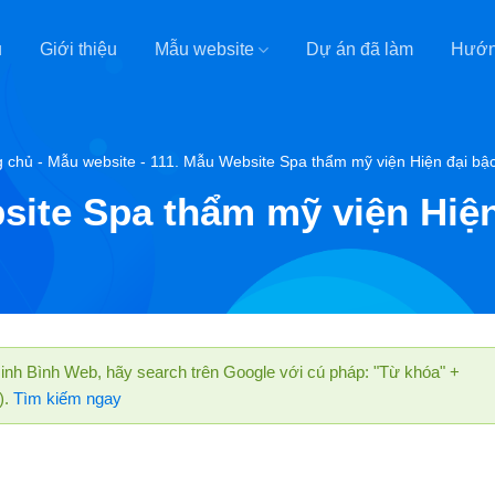
ủ
Giới thiệu
Mẫu website
Dự án đã làm
Hướn
g chủ
-
Mẫu website
-
111. Mẫu Website Spa thẩm mỹ viện Hiện đại bậ
site Spa thẩm mỹ viện Hiện
nh Bình Web, hãy search trên Google với cú pháp: "Từ khóa" +
).
Tìm kiếm ngay