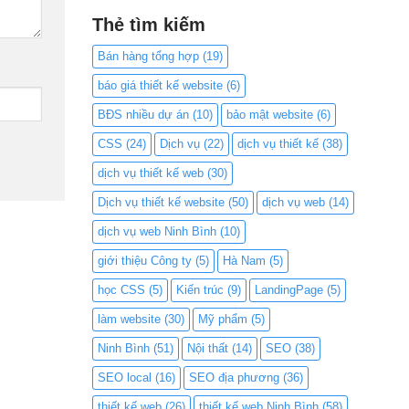
Thẻ tìm kiếm
Bán hàng tổng hợp
(19)
báo giá thiết kế website
(6)
BĐS nhiều dự án
(10)
bảo mật website
(6)
CSS
(24)
Dịch vụ
(22)
dịch vụ thiết kế
(38)
dịch vụ thiết kế web
(30)
Dịch vụ thiết kế website
(50)
dịch vụ web
(14)
dịch vụ web Ninh Bình
(10)
giới thiệu Công ty
(5)
Hà Nam
(5)
học CSS
(5)
Kiến trúc
(9)
LandingPage
(5)
làm website
(30)
Mỹ phẩm
(5)
Ninh Bình
(51)
Nội thất
(14)
SEO
(38)
SEO local
(16)
SEO địa phương
(36)
thiết kế web
(26)
thiết kế web Ninh Bình
(58)