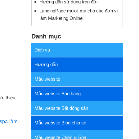
Hướng dẫn sử dụng trọn đời
LandingPage mượt mà cho các đơn vị
làm Marketing Online
Danh mục
Dịch vụ
Hướng dẫn
Mẫu website
Mẫu website Bán hàng
ới thiệu
Mẫu website Bất động sản
Mẫu website Blog chia sẻ
Mẫu website Clinic & Spa