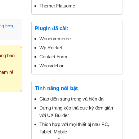
Theme:
Flatsome
ng hợp
,
Plugin đã cài:
Woocommerce
Wp Rocket
ông bán
Contact Form
Woosidebar
 ham rẻ
Tính năng nổi bật
Giao diện sang trọng và hiện đại
Dựng trang kéo thả cực kỳ đơn giản
với UX Builder
Thích hợp với mọi thiết bị như PC,
Tablet, Mobile