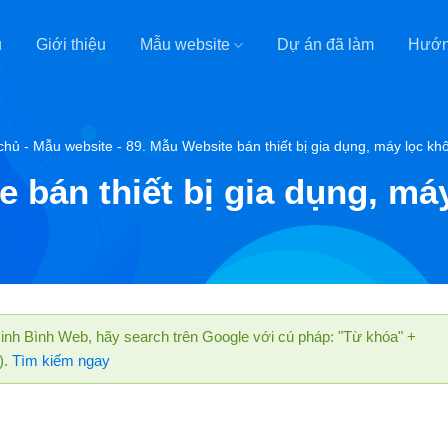
ủ
Giới thiệu
Mẫu website
Dự án đã làm
Hướn
chủ
-
Mẫu website
-
89. Mẫu Website bán thiết bị gia dụng, máy lọc khô
 bán thiết bị gia dụng, má
nh Bình Web, hãy search trên Google với cú pháp: "Từ khóa" +
).
Tìm kiếm ngay