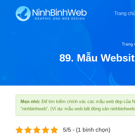
Chuyển
đến
Trang ch
nội
dung
Trang 
89. Mẫu Website
Mẹo nhỏ:
Để tìm kiếm chính xác các mẫu web đẹp của Ni
"ninhbinhweb". (Ví dụ: mẫu web bất động sản ninhbinhweb
5/5 - (1 bình chọn)