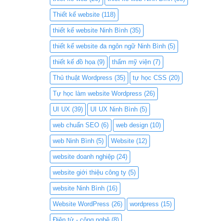
Thiết kế website
(118)
thiết kế website Ninh Bình
(35)
thiết kế website đa ngôn ngữ Ninh Bình
(5)
thiết kế đồ họa
(9)
thẩm mỹ viện
(7)
Thủ thuật Wordpress
(35)
tự học CSS
(20)
Tự học làm website Wordpress
(26)
UI UX
(39)
UI UX Ninh Bình
(5)
web chuẩn SEO
(6)
web design
(10)
web Ninh Bình
(5)
Website
(12)
website doanh nghiệp
(24)
website giới thiệu công ty
(5)
website Ninh Bình
(16)
Website WordPress
(26)
wordpress
(15)
Điện tử - công nghệ
(8)