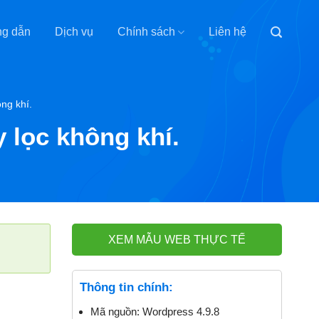
g dẫn
Dịch vụ
Chính sách
Liên hệ
ng khí.
y lọc không khí.
XEM MẪU WEB THỰC TẾ
Thông tin chính:
Mã nguồn:
Wordpress 4.9.8