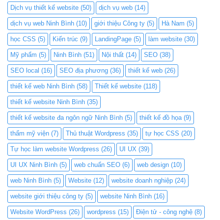
Dịch vụ thiết kế website
(50)
dịch vụ web
(14)
dịch vụ web Ninh Bình
(10)
giới thiệu Công ty
(5)
Hà Nam
(5)
học CSS
(5)
Kiến trúc
(9)
LandingPage
(5)
làm website
(30)
Mỹ phẩm
(5)
Ninh Bình
(51)
Nội thất
(14)
SEO
(38)
SEO local
(16)
SEO địa phương
(36)
thiết kế web
(26)
thiết kế web Ninh Bình
(58)
Thiết kế website
(118)
thiết kế website Ninh Bình
(35)
thiết kế website đa ngôn ngữ Ninh Bình
(5)
thiết kế đồ họa
(9)
thẩm mỹ viện
(7)
Thủ thuật Wordpress
(35)
tự học CSS
(20)
Tự học làm website Wordpress
(26)
UI UX
(39)
UI UX Ninh Bình
(5)
web chuẩn SEO
(6)
web design
(10)
web Ninh Bình
(5)
Website
(12)
website doanh nghiệp
(24)
website giới thiệu công ty
(5)
website Ninh Bình
(16)
Website WordPress
(26)
wordpress
(15)
Điện tử - công nghệ
(8)