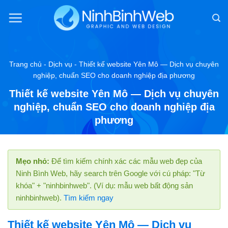
Chuyển
đến
nội
dung
Trang chủ
-
Dịch vụ
-
Thiết kế website Yên Mô — Dịch vụ chuyên
nghiệp, chuẩn SEO cho doanh nghiệp địa phương
Thiết kế website Yên Mô — Dịch vụ chuyên
nghiệp, chuẩn SEO cho doanh nghiệp địa
phương
Mẹo nhỏ:
Để tìm kiếm chính xác các mẫu web đẹp của
Ninh Bình Web, hãy search trên Google với cú pháp: "Từ
khóa" + "ninhbinhweb". (Ví dụ: mẫu web bất động sản
ninhbinhweb).
Tìm kiếm ngay
Thiết kế website Yên Mô — Dịch vụ