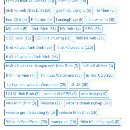
Dịch vụ thiết kế website
(50)
dịch vụ web
(14)
dịch vụ web Ninh Bình
(10)
giới thiệu Công ty
(5)
Hà Nam
(5)
học CSS
(5)
Kiến trúc
(9)
LandingPage
(5)
làm website
(30)
Mỹ phẩm
(5)
Ninh Bình
(51)
Nội thất
(14)
SEO
(38)
SEO local
(16)
SEO địa phương
(36)
thiết kế web
(26)
thiết kế web Ninh Bình
(58)
Thiết kế website
(118)
thiết kế website Ninh Bình
(35)
thiết kế website đa ngôn ngữ Ninh Bình
(5)
thiết kế đồ họa
(9)
thẩm mỹ viện
(7)
Thủ thuật Wordpress
(35)
tự học CSS
(20)
Tự học làm website Wordpress
(26)
UI UX
(39)
UI UX Ninh Bình
(5)
web chuẩn SEO
(6)
web design
(10)
web Ninh Bình
(5)
Website
(12)
website doanh nghiệp
(24)
website giới thiệu công ty
(5)
website Ninh Bình
(16)
Website WordPress
(26)
wordpress
(15)
Điện tử - công nghệ
(8)