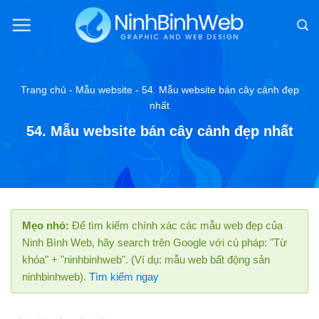
Chuyển
đến
nội
dung
Trang chủ
-
Mẫu website
-
54. Mẫu website bán cây cảnh đẹp
nhất
54. Mẫu website bán cây cảnh đẹp nhất
Mẹo nhỏ:
Để tìm kiếm chính xác các mẫu web đẹp của
Ninh Bình Web, hãy search trên Google với cú pháp: "Từ
khóa" + "ninhbinhweb". (Ví dụ: mẫu web bất động sản
ninhbinhweb).
Tìm kiếm ngay