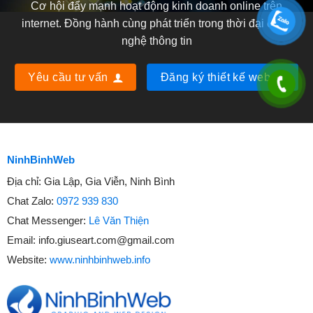
Cơ hội đẩy mạnh hoạt động kinh doanh online trên
internet. Đồng hành cùng phát triển trong thời đại công
nghệ thông tin
Yêu cầu tư vấn
Đăng ký thiết kế web
NinhBinhWeb
Địa chỉ:
Gia Lập, Gia Viễn, Ninh Bình
Chat Zalo:
0972 939 830
Chat Messenger:
Lê Văn Thiện
Email:
info.giuseart.com@gmail.com
Website:
www.ninhbinhweb.info