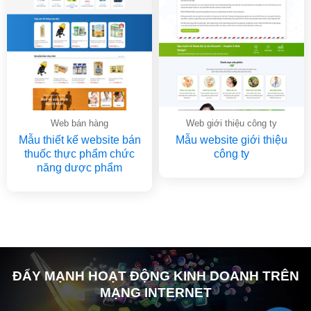
Web bán hàng
Web giới thiệu công ty
Mẫu thiết kế website bán
Mẫu website giới thiệu
thuốc thực phẩm chức
công ty
năng dược phẩm
ĐẨY MẠNH HOẠT ĐỘNG KINH DOANH TRÊN
MẠNG INTERNET