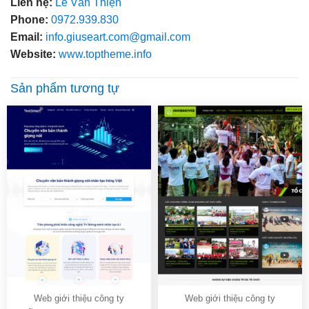
Liên hệ:
Lê Văn Thiện
Phone:
0972.939.830
Email:
info.giuseart.com@gmail.com
Website:
www.toptheme.info
Sản phẩm tương tự
Web giới thiệu công ty
Web giới thiệu công ty