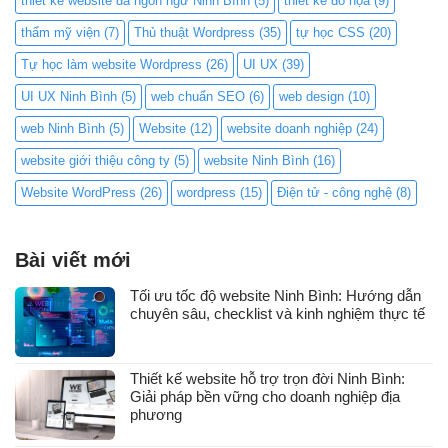
thiết kế website đa ngôn ngữ Ninh Bình
(5)
thiết kế đồ họa
(9)
thẩm mỹ viện
(7)
Thủ thuật Wordpress
(35)
tự học CSS
(20)
Tự học làm website Wordpress
(26)
UI UX
(39)
UI UX Ninh Bình
(5)
web chuẩn SEO
(6)
web design
(10)
web Ninh Bình
(5)
Website
(12)
website doanh nghiệp
(24)
website giới thiệu công ty
(5)
website Ninh Bình
(16)
Website WordPress
(26)
wordpress
(15)
Điện tử - công nghệ
(8)
Bài viết mới
Tối ưu tốc độ website Ninh Bình: Hướng dẫn
chuyên sâu, checklist và kinh nghiệm thực tế
Thiết kế website hỗ trợ trọn đời Ninh Bình:
Giải pháp bền vững cho doanh nghiệp địa
phương