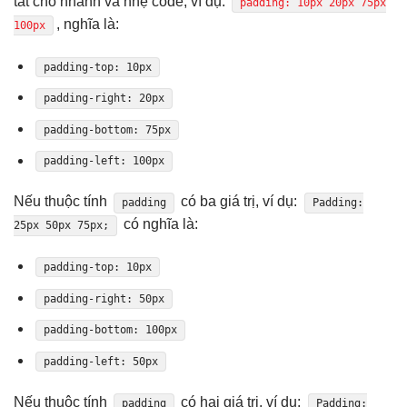
tắt cho nhanh và nhẹ code, ví dụ:
padding: 10px 20px 75px
, nghĩa là:
100px
padding-top: 10px
padding-right: 20px
padding-bottom: 75px
padding-left: 100px
Nếu thuộc tính
có ba giá trị, ví dụ:
padding
Padding:
có nghĩa là:
25px 50px 75px;
padding-top: 10px
padding-right: 50px
padding-bottom: 100px
padding-left: 50px
Nếu thuộc tính
có hai giá trị, ví dụ:
padding
Padding: