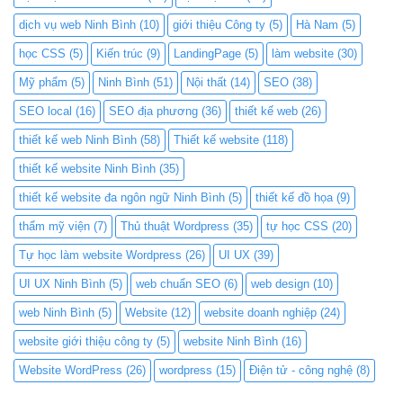
dịch vụ web Ninh Bình
(10)
giới thiệu Công ty
(5)
Hà Nam
(5)
học CSS
(5)
Kiến trúc
(9)
LandingPage
(5)
làm website
(30)
Mỹ phẩm
(5)
Ninh Bình
(51)
Nội thất
(14)
SEO
(38)
SEO local
(16)
SEO địa phương
(36)
thiết kế web
(26)
thiết kế web Ninh Bình
(58)
Thiết kế website
(118)
thiết kế website Ninh Bình
(35)
thiết kế website đa ngôn ngữ Ninh Bình
(5)
thiết kế đồ họa
(9)
thẩm mỹ viện
(7)
Thủ thuật Wordpress
(35)
tự học CSS
(20)
Tự học làm website Wordpress
(26)
UI UX
(39)
UI UX Ninh Bình
(5)
web chuẩn SEO
(6)
web design
(10)
web Ninh Bình
(5)
Website
(12)
website doanh nghiệp
(24)
website giới thiệu công ty
(5)
website Ninh Bình
(16)
Website WordPress
(26)
wordpress
(15)
Điện tử - công nghệ
(8)