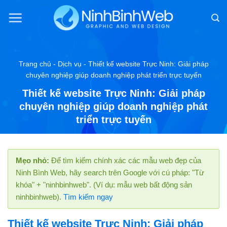
Chuyển
đến
nội
dung
Trang chủ
-
Dịch vụ
-
Thiết kế website Trực Ninh: Giải pháp
chuyên nghiệp giúp doanh nghiệp phát triển trực tuyến
Thiết kế website Trực Ninh: Giải pháp
chuyên nghiệp giúp doanh nghiệp phát
triển trực tuyến
Mẹo nhỏ:
Để tìm kiếm chính xác các mẫu web đẹp của
Ninh Bình Web, hãy search trên Google với cú pháp: "Từ
khóa" + "ninhbinhweb". (Ví dụ: mẫu web bất động sản
ninhbinhweb).
Tìm kiếm ngay
Thiết kế website Trực Ninh: Giải pháp