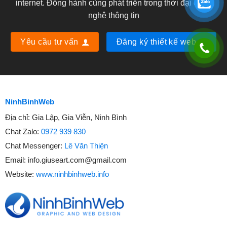
internet. Đồng hành cùng phát triển trong thời đại công
nghệ thông tin
Yêu cầu tư vấn
Đăng ký thiết kế web
NinhBinhWeb
Địa chỉ:
Gia Lập, Gia Viễn, Ninh Bình
Chat Zalo:
0972 939 830
Chat Messenger:
Lê Văn Thiện
Email:
info.giuseart.com@gmail.com
Website:
www.ninhbinhweb.info