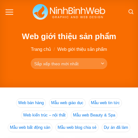
Chuyển
đến
nội
dung
Web giới thiệu sản phẩm
Trang chủ
/
Web giới thiệu sản phẩm
Web bán hàng
Mẫu web giáo dục
Mẫu web tin tức
Web kiến trúc – nội thất
Mẫu web Beauty & Spa
Mẫu web bất động sản
Mẫu web blog chia sẻ
Dự án đã làm