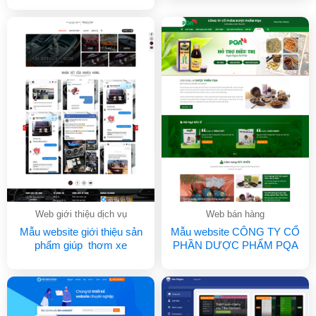
Web giới thiệu dịch vụ
Web bán hàng
Mẫu website giới thiệu sản
Mẫu website CÔNG TY CỔ
phẩm giúp thơm xe
PHẦN DƯỢC PHẨM PQA