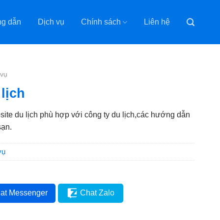
g dẫn
Dịch vụ
Chính sách
Liên hệ
 vụ
lịch
ite du lịch phù hợp với công ty du lịch,các hướng dẫn
sạn.
vụ
at Messenger
Chat Zalo