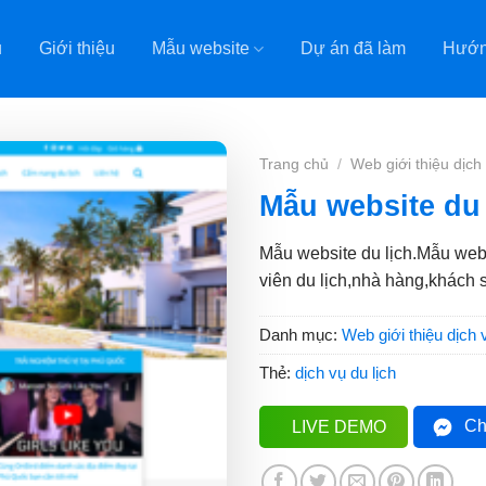
ủ
Giới thiệu
Mẫu website
Dự án đã làm
Hướn
Trang chủ
/
Web giới thiệu dịch
Mẫu website du 
Mẫu website du lịch.Mẫu webs
viên du lịch,nhà hàng,khách 
Danh mục:
Web giới thiệu dịch 
Thẻ:
dịch vụ du lịch
Ch
LIVE DEMO