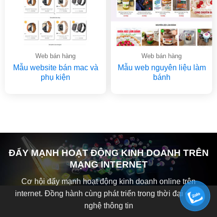
Web bán hàng
Web bán hàng
Mẫu website bán mac và
Mẫu web nguyên liệu làm
phụ kiện
bánh
ĐẨY MẠNH HOẠT ĐỘNG KINH DOANH TRÊN
MẠNG INTERNET
Cơ hội đẩy mạnh hoạt động kinh doanh online trên
internet. Đồng hành cùng phát triển trong thời đại công
nghệ thông tin