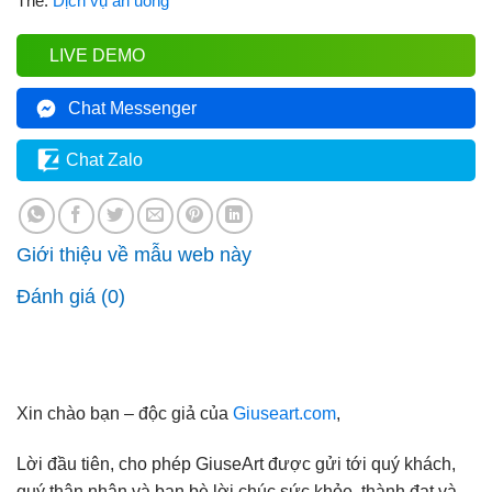
Thẻ:
Dịch vụ ăn uống
LIVE DEMO
Chat Messenger
Chat Zalo
Giới thiệu về mẫu web này
Đánh giá (0)
Xin chào bạn – độc giả của
Giuseart.com
,
Lời đầu tiên, cho phép GiuseArt được gửi tới quý khách,
quý thân nhân và bạn bè lời chúc sức khỏe, thành đạt và