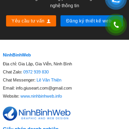
nghệ thông tin
Yêu cầu tư vấn
Đăng ký thiết kế web
NinhBinhWeb
Địa chỉ:
Gia Lập, Gia Viễn, Ninh Bình
Chat Zalo:
0972 939 830
Chat Messenger:
Lê Văn Thiện
Email:
info.giuseart.com@gmail.com
Website:
www.ninhbinhweb.info