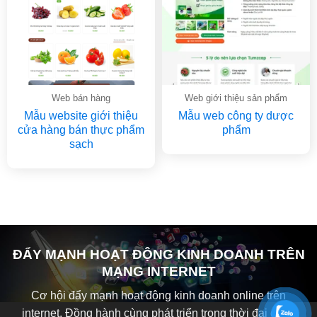
Web bán hàng
Web giới thiệu sản phẩm
Mẫu website giới thiệu
Mẫu web công ty dược
cửa hàng bán thực phẩm
phẩm
sạch
ĐẨY MẠNH HOẠT ĐỘNG KINH DOANH TRÊN
MẠNG INTERNET
Cơ hội đẩy mạnh hoạt động kinh doanh online trên
internet. Đồng hành cùng phát triển trong thời đại công