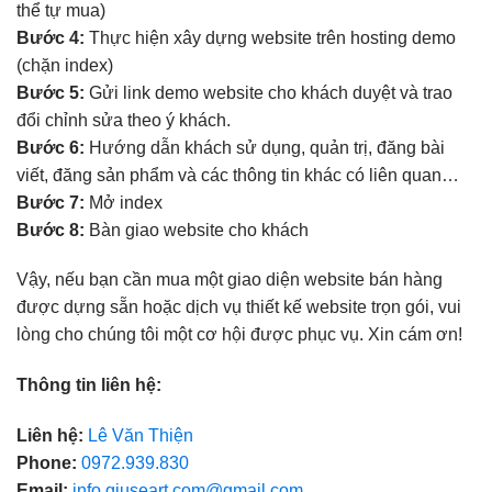
thể tự mua)
Bước 4:
Thực hiện xây dựng website trên hosting demo
(chặn index)
Bước 5:
Gửi link demo website cho khách duyệt và trao
đổi chỉnh sửa theo ý khách.
Bước 6:
Hướng dẫn khách sử dụng, quản trị, đăng bài
viết, đăng sản phẩm và các thông tin khác có liên quan…
Bước 7:
Mở index
Bước 8:
Bàn giao website cho khách
Vậy, nếu bạn cần mua một giao diện website bán hàng
được dựng sẵn hoặc dịch vụ thiết kế website trọn gói, vui
lòng cho chúng tôi một cơ hội được phục vụ. Xin cám ơn!
Thông tin liên hệ:
Liên hệ:
Lê Văn Thiện
Phone:
0972.939.830
Email:
info.giuseart.com@gmail.com