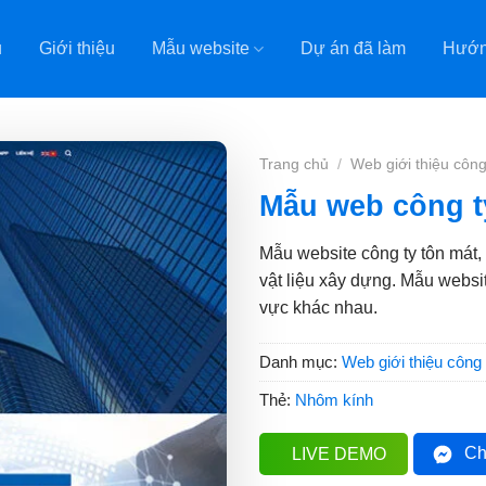
ủ
Giới thiệu
Mẫu website
Dự án đã làm
Hướn
Trang chủ
/
Web giới thiệu công
Mẫu web công t
Mẫu website công ty tôn mát, 
vật liệu xây dựng. Mẫu websi
vực khác nhau.
Danh mục:
Web giới thiệu công 
Thẻ:
Nhôm kính
Ch
LIVE DEMO