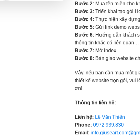
Bước 2:
Mua tên miền cho kh
Bước 3:
Triển khai tạo gói H
Bước 4:
Thực hiện xây dựng 
Bước 5:
Gửi link demo websit
Bước 6:
Hướng dẫn khách sử 
thông tin khác có liên quan…
Bước 7:
Mở index
Bước 8:
Bàn giao website c
Vậy, nếu bạn cần mua một gi
thiết kế website trọn gói, vu
ơn!
Thông tin liên hệ:
Liên hệ:
Lê Văn Thiện
Phone:
0972.939.830
Email:
info.giuseart.com@gm