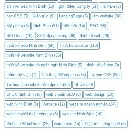
dịch vụ web Ninh Bình
(10)
giới thiệu Công ty
(5)
Hà Nam
(5)
học CSS
(5)
Kiến trúc
(9)
LandingPage
(5)
làm website
(30)
Mỹ phẩm
(5)
Ninh Bình
(51)
Nội thất
(14)
SEO
(38)
SEO local
(16)
SEO địa phương
(36)
thiết kế web
(26)
thiết kế web Ninh Bình
(58)
Thiết kế website
(118)
thiết kế website Ninh Bình
(35)
thiết kế website đa ngôn ngữ Ninh Bình
(5)
thiết kế đồ họa
(9)
thẩm mỹ viện
(7)
Thủ thuật Wordpress
(35)
tự học CSS
(20)
Tự học làm website Wordpress
(26)
UI UX
(39)
UI UX Ninh Bình
(5)
web chuẩn SEO
(6)
web design
(10)
web Ninh Bình
(5)
Website
(12)
website doanh nghiệp
(24)
website giới thiệu công ty
(5)
website Ninh Bình
(16)
Website WordPress
(26)
wordpress
(15)
Điện tử - công nghệ
(8)