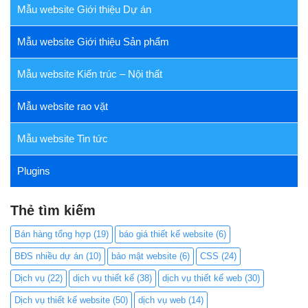
Mẫu website Giới thiệu Dự án
Mẫu website Giới thiệu Sản phẩm
Mẫu website Kiến trúc – Nội thất
Mẫu website rao vặt
Mẫu website Tin tức
Plugins
Thẻ tìm kiếm
Bán hàng tổng hợp
(19)
báo giá thiết kế website
(6)
BĐS nhiều dự án
(10)
bảo mật website
(6)
CSS
(24)
Dịch vụ
(22)
dịch vụ thiết kế
(38)
dịch vụ thiết kế web
(30)
Dịch vụ thiết kế website
(50)
dịch vụ web
(14)