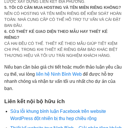
LƯỢC XÂY DỰNG LIÊN KẾT ĐỊA PHƯƠNG.
5. TÔI CÓ CẦN MUA HOSTING VÀ TÊN MIỀN RIÊNG KHÔNG?
NÊN CÓ HOSTING VÀ TÊN MIỀN RIÊNG ĐỂ KIỂM SOÁT HOÀN
TOÀN. NHÀ CUNG CẤP CÓ THỂ HỖ TRỢ TƯ VẤN VÀ CÀI ĐẶT
BAN ĐẦU.
6. CÓ THIẾT KẾ GIAO DIỆN THEO MẪU HAY THIẾT KẾ
RIÊNG?
CẢ HAI ĐỀU CÓ THỂ. THIẾT KẾ THEO MẪU GIÚP TIẾT KIỆM
CHI PHÍ, TRONG KHI THIẾT KẾ RIÊNG ĐẢM BẢO KHÁC BIỆT
THƯƠNG HIỆU VÀ TỐI ƯU TRẢI NGHIỆM KHÁCH HÀNG.
Nếu bạn cần báo giá chi tiết hoặc muốn thảo luận yêu cầu
cụ thể, vui lòng
liên hệ Ninh Bình Web
để được hỗ trợ
nhanh chóng và nhận tư vấn tối ưu nhất cho dự án của
bạn.
Liên kết nội bộ hữu ích
Sửa lỗi khung bình luận Facebook trên website
WordPress đột nhiên bị thu hẹp chiều rộng