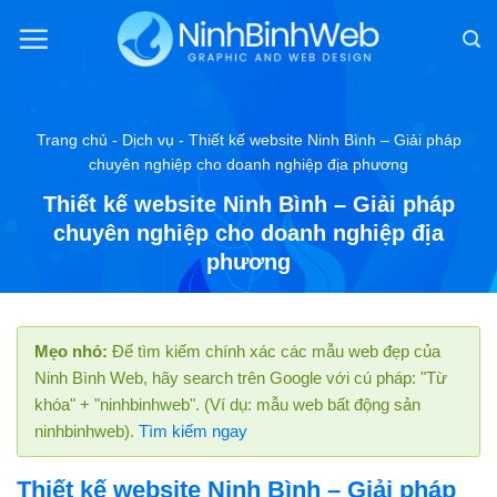
Chuyển
đến
nội
dung
Trang chủ
-
Dịch vụ
-
Thiết kế website Ninh Bình – Giải pháp
chuyên nghiệp cho doanh nghiệp địa phương
Thiết kế website Ninh Bình – Giải pháp
chuyên nghiệp cho doanh nghiệp địa
phương
Mẹo nhỏ:
Để tìm kiếm chính xác các mẫu web đẹp của
Ninh Bình Web, hãy search trên Google với cú pháp: "Từ
khóa" + "ninhbinhweb". (Ví dụ: mẫu web bất động sản
ninhbinhweb).
Tìm kiếm ngay
Thiết kế website Ninh Bình – Giải pháp