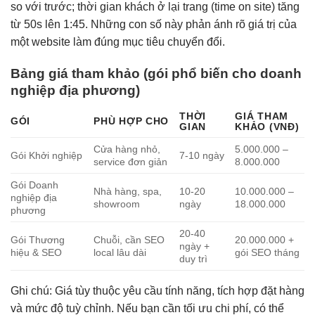
so với trước; thời gian khách ở lại trang (time on site) tăng
từ 50s lên 1:45. Những con số này phản ánh rõ giá trị của
một website làm đúng mục tiêu chuyển đổi.
Bảng giá tham khảo (gói phổ biến cho doanh
nghiệp địa phương)
THỜI
GIÁ THAM
GÓI
PHÙ HỢP CHO
GIAN
KHẢO (VNĐ)
Cửa hàng nhỏ,
5.000.000 –
Gói Khởi nghiệp
7-10 ngày
service đơn giản
8.000.000
Gói Doanh
Nhà hàng, spa,
10-20
10.000.000 –
nghiệp địa
showroom
ngày
18.000.000
phương
20-40
Gói Thương
Chuỗi, cần SEO
20.000.000 +
ngày +
hiệu & SEO
local lâu dài
gói SEO tháng
duy trì
Ghi chú: Giá tùy thuộc yêu cầu tính năng, tích hợp đặt hàng
và mức độ tuỳ chỉnh. Nếu bạn cần tối ưu chi phí, có thể