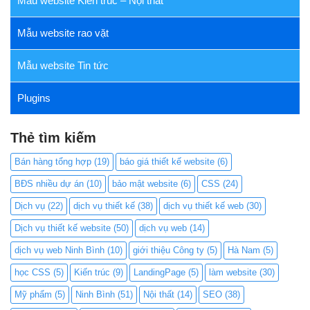
Mẫu website Kiến trúc – Nội thất
Mẫu website rao vặt
Mẫu website Tin tức
Plugins
Thẻ tìm kiếm
Bán hàng tổng hợp
(19)
báo giá thiết kế website
(6)
BĐS nhiều dự án
(10)
bảo mật website
(6)
CSS
(24)
Dịch vụ
(22)
dịch vụ thiết kế
(38)
dịch vụ thiết kế web
(30)
Dịch vụ thiết kế website
(50)
dịch vụ web
(14)
dịch vụ web Ninh Bình
(10)
giới thiệu Công ty
(5)
Hà Nam
(5)
học CSS
(5)
Kiến trúc
(9)
LandingPage
(5)
làm website
(30)
Mỹ phẩm
(5)
Ninh Bình
(51)
Nội thất
(14)
SEO
(38)