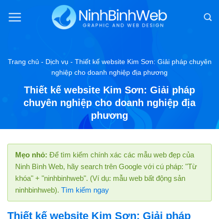
Chuyển
đến
nội
dung
Trang chủ
-
Dịch vụ
-
Thiết kế website Kim Sơn: Giải pháp chuyên
nghiệp cho doanh nghiệp địa phương
Thiết kế website Kim Sơn: Giải pháp
chuyên nghiệp cho doanh nghiệp địa
phương
Mẹo nhỏ:
Để tìm kiếm chính xác các mẫu web đẹp của
Ninh Bình Web, hãy search trên Google với cú pháp: "Từ
khóa" + "ninhbinhweb". (Ví dụ: mẫu web bất động sản
ninhbinhweb).
Tìm kiếm ngay
Thiết kế website Kim Sơn: Giải pháp