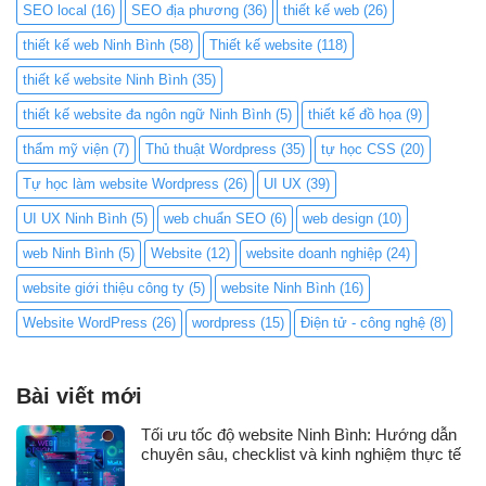
SEO local
(16)
SEO địa phương
(36)
thiết kế web
(26)
thiết kế web Ninh Bình
(58)
Thiết kế website
(118)
thiết kế website Ninh Bình
(35)
thiết kế website đa ngôn ngữ Ninh Bình
(5)
thiết kế đồ họa
(9)
thẩm mỹ viện
(7)
Thủ thuật Wordpress
(35)
tự học CSS
(20)
Tự học làm website Wordpress
(26)
UI UX
(39)
UI UX Ninh Bình
(5)
web chuẩn SEO
(6)
web design
(10)
web Ninh Bình
(5)
Website
(12)
website doanh nghiệp
(24)
website giới thiệu công ty
(5)
website Ninh Bình
(16)
Website WordPress
(26)
wordpress
(15)
Điện tử - công nghệ
(8)
Bài viết mới
Tối ưu tốc độ website Ninh Bình: Hướng dẫn
chuyên sâu, checklist và kinh nghiệm thực tế