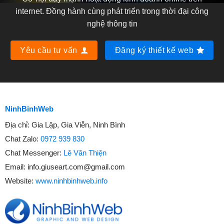
internet. Đồng hành cùng phát triển trong thời đại công
nghệ thông tin
Yêu cầu tư vấn
Đăng ký thiết kế web
NinhBinhWeb
Địa chỉ:
Gia Lập, Gia Viễn, Ninh Bình
Chat Zalo:
0972 939 830
Chat Messenger:
Lê Văn Thiện
Email:
info.giuseart.com@gmail.com
Website:
www.ninhbinhweb.info