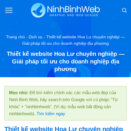
Chuyển
đến
nội
dung
Trang chủ
-
Dịch vụ
-
Thiết kế website Hoa Lư chuyên nghiệp —
Giải pháp tối ưu cho doanh nghiệp địa phương
Thiết kế website Hoa Lư chuyên nghiệp —
Giải pháp tối ưu cho doanh nghiệp địa
phương
Mẹo nhỏ:
Để tìm kiếm chính xác các mẫu web đẹp của
Ninh Bình Web, hãy search trên Google với cú pháp: "Từ
khóa" + "ninhbinhweb". (Ví dụ: mẫu web bất động sản
ninhbinhweb).
Tìm kiếm ngay
Thiết kế website Hoa Lư chuyên nghiệp