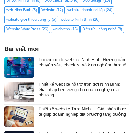
UI UX Ninh Bình
(5)
web chuẩn SEO
(6)
web design
(10)
web Ninh Bình
(5)
Website
(12)
website doanh nghiệp
(24)
website giới thiệu công ty
(5)
website Ninh Bình
(16)
Website WordPress
(26)
wordpress
(15)
Điện tử - công nghệ
(8)
Bài viết mới
Tối ưu tốc độ website Ninh Bình: Hướng dẫn
chuyên sâu, checklist và kinh nghiệm thực tế
Thiết kế website hỗ trợ trọn đời Ninh Bình:
Giải pháp bền vững cho doanh nghiệp địa
phương
Thiết kế website Trực Ninh — Giải pháp thực
tế giúp doanh nghiệp địa phương tăng trưởng