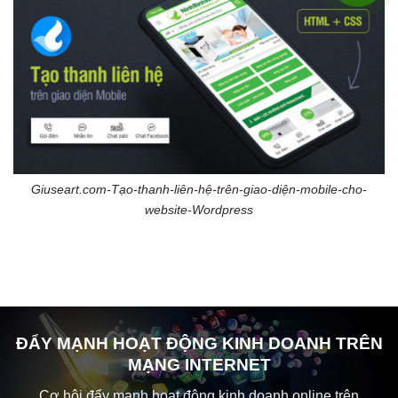
Giuseart.com-Tạo-thanh-liên-hệ-trên-giao-diện-mobile-cho-
website-Wordpress
ĐẨY MẠNH HOẠT ĐỘNG KINH DOANH TRÊN
MẠNG INTERNET
Cơ hội đẩy mạnh hoạt động kinh doanh online trên