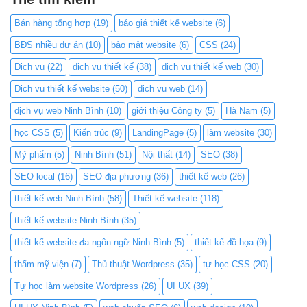
Bán hàng tổng hợp
(19)
báo giá thiết kế website
(6)
BĐS nhiều dự án
(10)
bảo mật website
(6)
CSS
(24)
Dịch vụ
(22)
dịch vụ thiết kế
(38)
dịch vụ thiết kế web
(30)
Dịch vụ thiết kế website
(50)
dịch vụ web
(14)
dịch vụ web Ninh Bình
(10)
giới thiệu Công ty
(5)
Hà Nam
(5)
học CSS
(5)
Kiến trúc
(9)
LandingPage
(5)
làm website
(30)
Mỹ phẩm
(5)
Ninh Bình
(51)
Nội thất
(14)
SEO
(38)
SEO local
(16)
SEO địa phương
(36)
thiết kế web
(26)
thiết kế web Ninh Bình
(58)
Thiết kế website
(118)
thiết kế website Ninh Bình
(35)
thiết kế website đa ngôn ngữ Ninh Bình
(5)
thiết kế đồ họa
(9)
thẩm mỹ viện
(7)
Thủ thuật Wordpress
(35)
tự học CSS
(20)
Tự học làm website Wordpress
(26)
UI UX
(39)