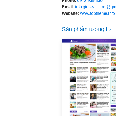
Phone:
0972.939.830
Email:
info.giuseart.com@gm
Website:
www.toptheme.info
Sản phẩm tương tự