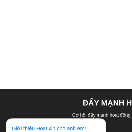
ĐẨY MẠNH H
Cơ hội đẩy mạnh hoạt động ki
Giới thiệu Host xịn cho anh em!