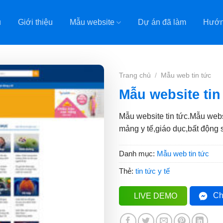
ủ
Giới thiệu
Mẫu website
Dự án đã làm
Hướn
Trang chủ
/
Mẫu web tin tức
Mẫu website tin
Mẫu website tin tức.Mẫu webs
mảng y tế,giáo dục,bất động s
Danh mục:
Mẫu web tin tức
Thẻ:
tin tức y tế
Ch
LIVE DEMO