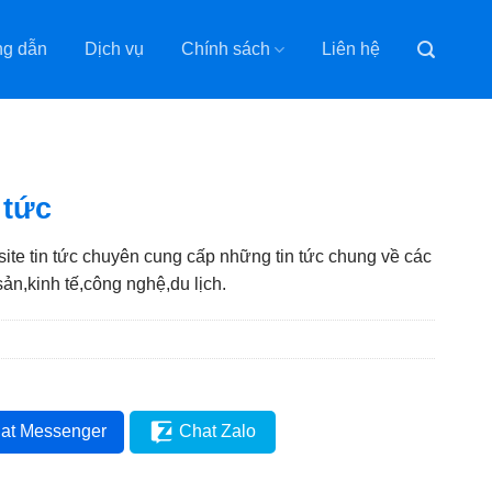
g dẫn
Dịch vụ
Chính sách
Liên hệ
 tức
ite tin tức chuyên cung cấp những tin tức chung về các
ản,kinh tế,công nghệ,du lịch.
at Messenger
Chat Zalo