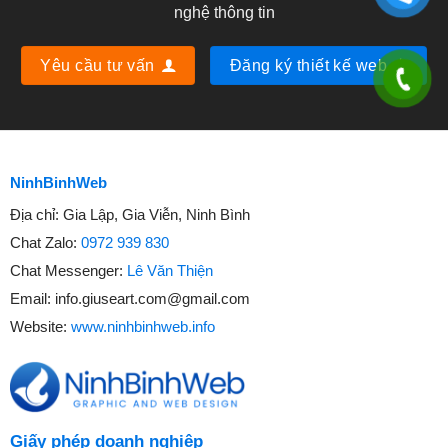
nghệ thông tin
Yêu cầu tư vấn
Đăng ký thiết kế web
NinhBinhWeb
Địa chỉ:
Gia Lập, Gia Viễn, Ninh Bình
Chat Zalo:
0972 939 830
Chat Messenger:
Lê Văn Thiện
Email:
info.giuseart.com@gmail.com
Website:
www.ninhbinhweb.info
Giấy phép doanh nghiệp