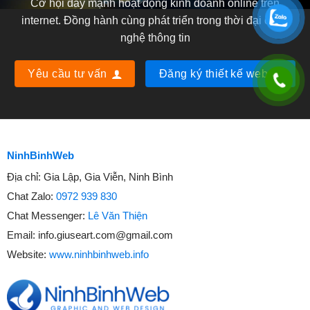
Cơ hội đẩy mạnh hoạt động kinh doanh online trên
internet. Đồng hành cùng phát triển trong thời đại công
nghệ thông tin
Yêu cầu tư vấn
Đăng ký thiết kế web
NinhBinhWeb
Địa chỉ:
Gia Lập, Gia Viễn, Ninh Bình
Chat Zalo:
0972 939 830
Chat Messenger:
Lê Văn Thiện
Email:
info.giuseart.com@gmail.com
Website:
www.ninhbinhweb.info