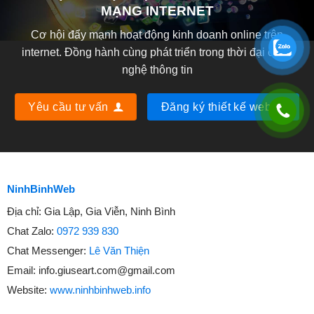
MẠNG INTERNET
Cơ hội đẩy mạnh hoạt động kinh doanh online trên
internet. Đồng hành cùng phát triển trong thời đại công
nghệ thông tin
Yêu cầu tư vấn
Đăng ký thiết kế web
NinhBinhWeb
Địa chỉ:
Gia Lập, Gia Viễn, Ninh Bình
Chat Zalo:
0972 939 830
Chat Messenger:
Lê Văn Thiện
Email:
info.giuseart.com@gmail.com
Website:
www.ninhbinhweb.info