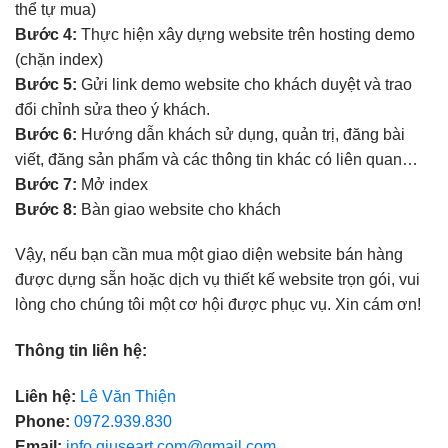
thể tự mua)
Bước 4:
Thực hiện xây dựng website trên hosting demo
(chặn index)
Bước 5:
Gửi link demo website cho khách duyệt và trao
đổi chỉnh sửa theo ý khách.
Bước 6:
Hướng dẫn khách sử dụng, quản trị, đăng bài
viết, đăng sản phẩm và các thông tin khác có liên quan…
Bước 7:
Mở index
Bước 8:
Bàn giao website cho khách
Vậy, nếu bạn cần mua một giao diện website bán hàng
được dựng sẵn hoặc dịch vụ thiết kế website trọn gói, vui
lòng cho chúng tôi một cơ hội được phục vụ. Xin cám ơn!
Thông tin liên hệ:
Liên hệ:
Lê Văn Thiện
Phone:
0972.939.830
Email:
info.giuseart.com@gmail.com